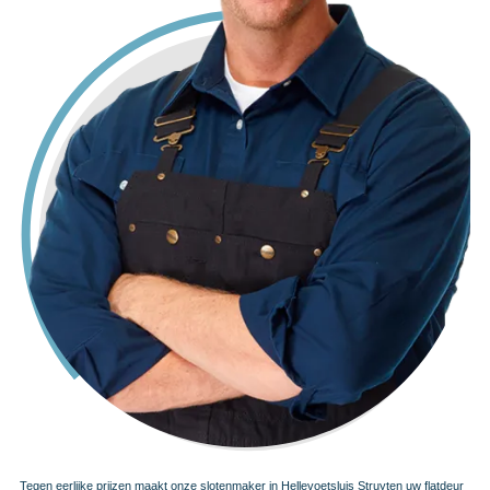
Tegen eerlijke prijzen maakt onze slotenmaker in Hellevoetsluis Struyten uw flatdeur