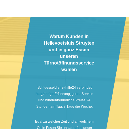
Warum Kunden in
Hellevoetsluis Struyten
und in ganz Essen
unseren
Türnotöffnungsservice
wählen
Schluesseldienst-hilfe24 verbindet
langjährige Erfahrung, guten Service
und kundenfreundliche Preise 24
Stunden am Tag, 7 Tage die Woche.
Egal zu welcher Zeit und an welchem
Ort in Essen Sie uns anrufen, unser