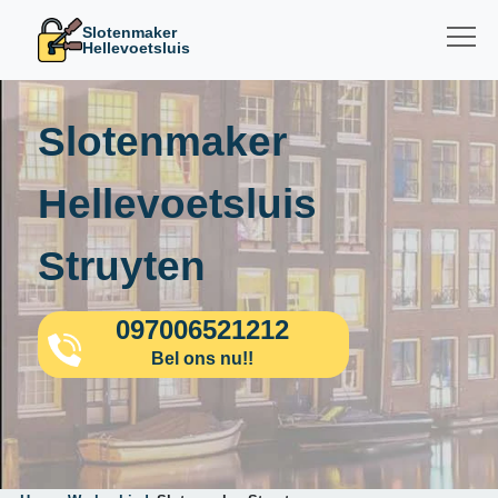
Slotenmaker
Hellevoetsluis
Slotenmaker
Hellevoetsluis
Struyten
097006521212
Bel ons nu!!