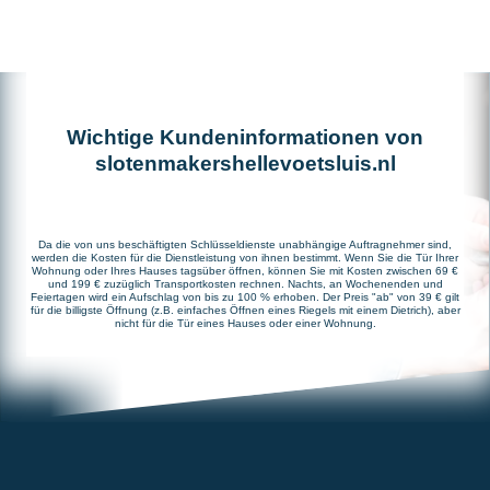
Wichtige Kundeninformationen von
slotenmakershellevoetsluis.nl
Da die von uns beschäftigten Schlüsseldienste unabhängige Auftragnehmer sind,
werden die Kosten für die Dienstleistung von ihnen bestimmt. Wenn Sie die Tür Ihrer
Wohnung oder Ihres Hauses tagsüber öffnen, können Sie mit Kosten zwischen 69 €
und 199 € zuzüglich Transportkosten rechnen. Nachts, an Wochenenden und
Feiertagen wird ein Aufschlag von bis zu 100 % erhoben. Der Preis "ab" von 39 € gilt
für die billigste Öffnung (z.B. einfaches Öffnen eines Riegels mit einem Dietrich), aber
nicht für die Tür eines Hauses oder einer Wohnung.