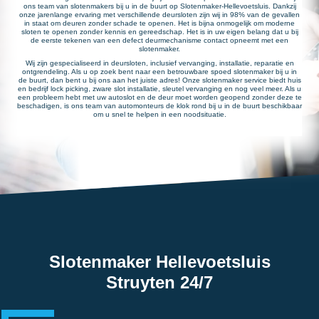
ons team van slotenmakers bij u in de buurt op Slotenmaker-Hellevoetsluis. Dankzij
onze jarenlange ervaring met verschillende deursloten zijn wij in 98% van de gevallen
in staat om deuren zonder schade te openen. Het is bijna onmogelijk om moderne
sloten te openen zonder kennis en gereedschap. Het is in uw eigen belang dat u bij
de eerste tekenen van een defect deurmechanisme contact opneemt met een
slotenmaker.
Wij zijn gespecialiseerd in deursloten, inclusief vervanging, installatie, reparatie en
ontgrendeling. Als u op zoek bent naar een betrouwbare spoed slotenmaker bij u in
de buurt, dan bent u bij ons aan het juiste adres! Onze slotenmaker service biedt huis
en bedrijf lock picking, zware slot installatie, sleutel vervanging en nog veel meer. Als u
een probleem hebt met uw autoslot en de deur moet worden geopend zonder deze te
beschadigen, is ons team van automonteurs de klok rond bij u in de buurt beschikbaar
om u snel te helpen in een noodsituatie.
Slotenmaker Hellevoetsluis
Struyten 24/7